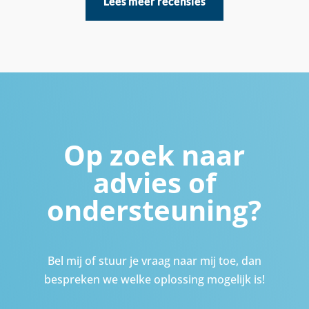
Lees meer recensies
Op zoek naar
advies of
ondersteuning?
Bel mij of stuur je vraag naar mij toe, dan
bespreken we welke oplossing mogelijk is!